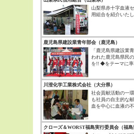
山梨県赤十字血液
用組合を紹介いた
鹿児島県建設業青年部会（鹿児島）
「鹿児島県建設業
われた鹿児島県民
を!! ◆をテーマ
川澄化学工業株式会社（大分県）
社会貢献活動の一
も社員の自主的な
血を中心に血液の
クローズ＆WORST福島実行委員会（福島