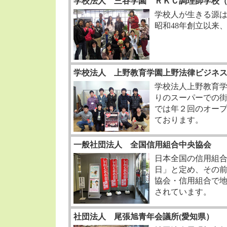
学校法人 三谷学園 ＲＫＣ調理師学校
学校人が生きる源
昭和48年創立以来
学校法人 上野教育学園上野法律ビジネ
学校法人上野教育
りのスーパーでの
では年２回のオー
ております。
一般社団法人 全国信用組合中央協会
日本全国の信用組
日」と定め、その前
協会・信用組合で
されています。
社団法人 尾張旭青年会議所(愛知県）