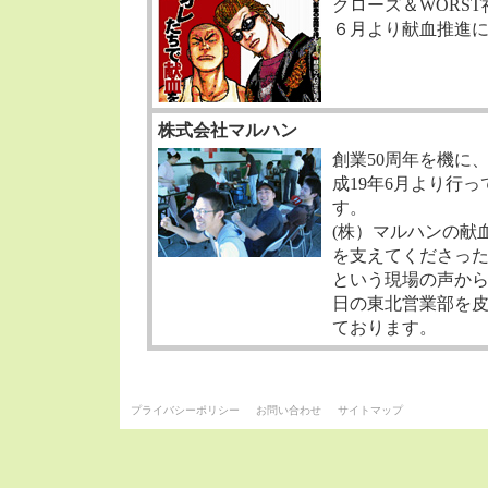
クローズ＆WORS
６月より献血推進
株式会社マルハン
創業50周年を機に
成19年6月より行
す。
(株）マルハンの献
を支えてくださっ
という現場の声から
日の東北営業部を
ております。
プライバシーポリシー
お問い合わせ
サイトマップ