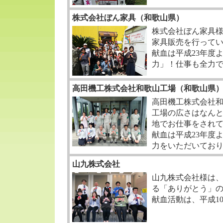
株式会社ぼん家具（和歌山県）
株式会社ぼん家具
家具販売を行って
献血は平成23年度
力」！仕事も全力
高田機工株式会社和歌山工場（和歌山県
高田機工株式会社和
工場の広さはなんと
地でお仕事をされ
献血は平成23年度
力をいただいてお
山九株式会社
山九株式会社様は
る「ありがとう」の
献血活動は、平成1