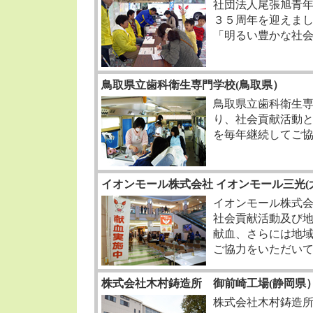
社団法人尾張旭青
３５周年を迎えま
「明るい豊かな社
鳥取県立歯科衛生専門学校(鳥取県）
鳥取県立歯科衛生
り、社会貢献活動
を毎年継続してご
イオンモール株式会社 イオンモール三光(
イオンモール株式
社会貢献活動及び
献血、さらには地
ご協力をいただい
株式会社木村鋳造所 御前崎工場(静岡県
株式会社木村鋳造所