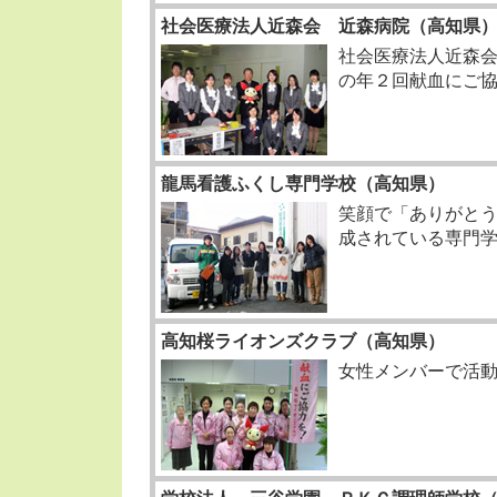
社会医療法人近森会 近森病院（高知県
社会医療法人近森
の年２回献血にご
龍馬看護ふくし専門学校（高知県）
笑顔で「ありがと
成されている専門
高知桜ライオンズクラブ（高知県）
女性メンバーで活