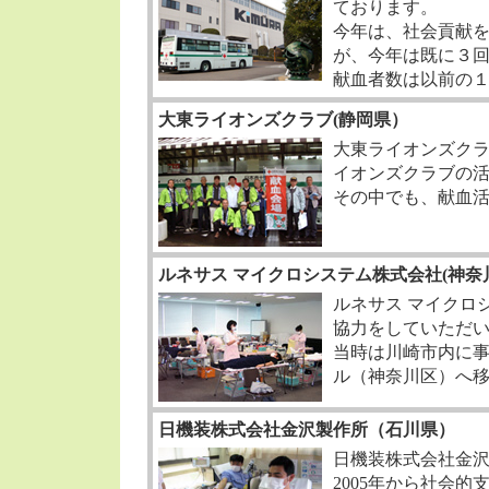
ております。
今年は、社会貢献
が、今年は既に３
献血者数は以前の
大東ライオンズクラブ(静岡県）
大東ライオンズク
イオンズクラブの
その中でも、献血
ルネサス マイクロシステム株式会社(神奈
ルネサス マイクロ
協力をしていただ
当時は川崎市内に
ル（神奈川区）へ
日機装株式会社金沢製作所（石川県）
日機装株式会社金
2005年から社会