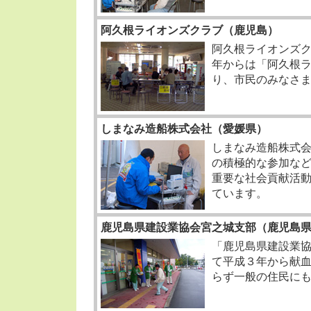
阿久根ライオンズクラブ（鹿児島）
阿久根ライオンズ
年からは「阿久根
り、市民のみなさ
しまなみ造船株式会社（愛媛県）
しまなみ造船株式
の積極的な参加な
重要な社会貢献活
ています。
鹿児島県建設業協会宮之城支部（鹿児島
「鹿児島県建設業
て平成３年から献
らず一般の住民に