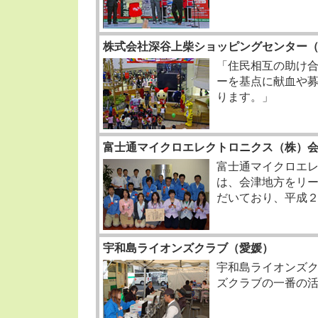
株式会社深谷上柴ショッピングセンター
「住民相互の助け
ーを基点に献血や
ります。」
富士通マイクロエレクトロニクス（株）
富士通マイクロエレ
は、会津地方をリ
だいており、平成
宇和島ライオンズクラブ（愛媛）
宇和島ライオンズ
ズクラブの一番の