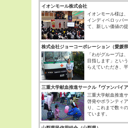
イオンモール株式会社
イオンモール様は
インディベロッパ
て、新しい価値の
株式会社ジョーコーポレーション（愛媛
「わがグループは
目指します」とい
らえていただき、
三重大学献血推進サークル『ヴァンパイ
三重大学献血推進
啓発やボランティア
り、これまで数々
ています。
山梨県民信用組合（山梨県）