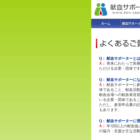
Q： 献血サポーターと
A：
将来にわたって医
ただける企業・団体で
Q： 献血サポーターに
A：
献血サポーターに
体であること、献血活
献血会場への献血者送
いる企業・団体である
ただし、参加申込書の
もあります。
Q： 献血サポーターに
A：
年1回以上の献血
の協力・支援が主な活