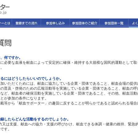
は、何ですか。
療に必要な血液を献血によって安定的に確保・維持する大規模な国民的運動として取
す。
なるにはどうしたらいいのでしょうか。
参加いただくためには、献血に協力している企業・団体であること、献血会場の提供
動の普及・啓発のための広報活動等を実施している企業・団体であること、献血の呼
迎など、献血者の確保活動を実施している企業・団体であること、その他、献血活動
ことが参加の条件になります。
記載等から「献血サポーター」の趣旨に反することが明らかであると認められる場合
登録したらどんな活動をするのでしょうか。
協力又は支援、献血への協力・支援の呼びかけ、献血できる体調・健康の維持、緊急
動です。