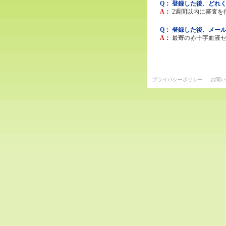
Q： 登録した後、どれ
A：
2週間以内に審査を
Q： 登録した後、メー
A：
最寄の赤十字血液
プライバシーポリシー
お問い